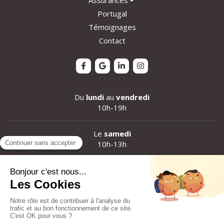
Portugal
Témoignages
Contact
Du
lundi
au
vendredi
10h-19h
Le
samedi
10h-13h
Plan du site
Mentions légales
Création et référencement du site par Simplébo